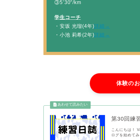
③5’30″/km
学生コーチ
・安坂 光瑠(4年)
詳細→
・小池 莉希(2年)
詳細→
体験の
第30回練習
こんにちは！ 
ログを始めてみま