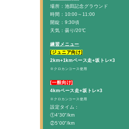
場所：池田記念グラウンド
時間：10:00～11:00
開錠：9:30頃
天気：曇り/20℃
練習メニュー
[ジュニア向け]
2km+1kmペース走+坂トレ×3
※クロカンコース使用
[一般向け]
4kmペース走+坂トレ×3
※クロカンコース使用
設定タイム：
①4’30″/km
②5’00″/km