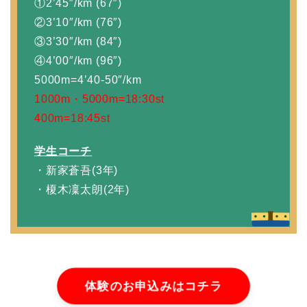
①2’45″/km (67″)
②3’10″/km (76″)
③3’30″/km (84″)
④4’00″/km (96″)
5000m=4’40-50″/km
1000m・5000m
=18:30st
400m=18:45st
学生コーチ
・新家蒼吾(3年)
・榎木凜太朗(2年)
体験のお申込みはコチラ