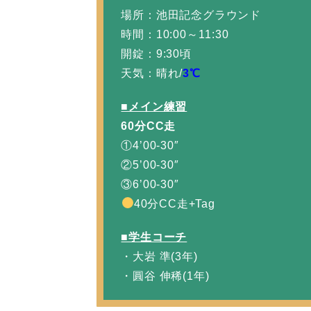
場所：池田記念グラウンド
時間：10:00～11:30
開錠：9:30頃
天気：晴れ/
3℃
■メイン練習
60分CC走
①4’00-30″
②5’00-30″
③6’00-30″
40分CC走+Tag
■学生コーチ
・大岩 準(3年)
・圓谷 伸稀(1年)