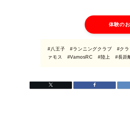
体験の
#八王子
#ランニングクラブ
#ク
ァモス #VamosRC
#陸上 #長距