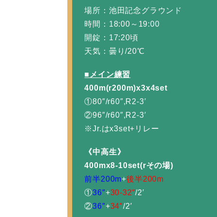
場所：池田記念グラウンド
時間：18:00～19:00
開錠：17:20頃
天気：曇り/20℃
■メイン練習
400m(r200m)x3x4set
①80″/r60″,R2-3′
②96″/r60″,R2-3′
※Jr.はx3set+リレー
《中高生》
400mx8-10set(rその場)
前半200m
+
後半200m
①
36″
+
30-32″
/2′
②
36″
+
34″
/2′