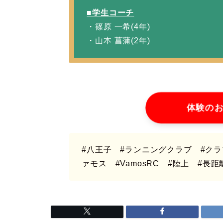
■学生コーチ
・篠原 一希(4年)
・山本 菖蒲(2年)
体験の
#八王子
#ランニングクラブ
#ク
ァモス #VamosRC
#陸上 #長距