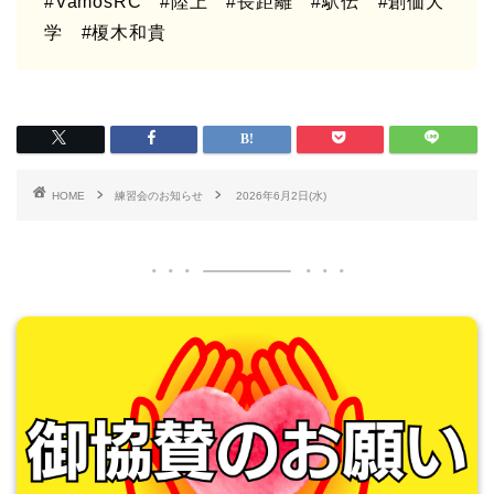
#VamosRC
#陸上 #長距離 #駅伝 #創価大
学 #榎木和貴
HOME
練習会のお知らせ
2026年6月2日(水)