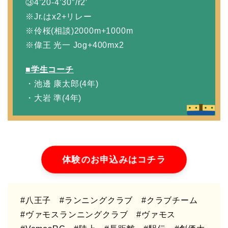
③4’20-4’30″/r2′
※Jr.はx2+リレー
※伶桜(相談)2000m+1000m
※偉王 光一 Jog+400mx2
■学生コーチ
・池邊 康太郎(4年)
・大岩 準(4年)
体験のお申込みはコチラ
#八王子
#ランニングクラブ
#クラブチーム
#ヴァモスランニングクラブ #ヴァモス